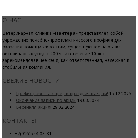
О НАС
Ветеринарная клиника «
Пантера
» представляет собой
учреждение лечебно-профилактического профиля для
оказания помощи животным, существующее на рынке
ветеринарных услуг с 2007г. и в течение 10 лет
зарекомендовавшее себя, как ответственная, надежная и
стабильная компания.
СВЕЖИЕ НОВОСТИ
График работы в пред и праздничные дни!
15.12.2025
Окончание записи по акции
19.03.2024
Весенняя акция!
29.02.2024
КОНТАКТЫ
+7(926)554-08-81