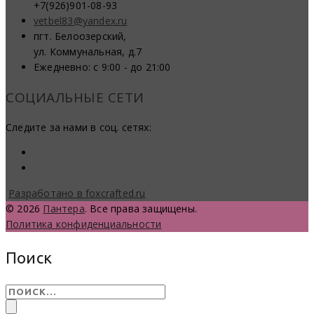
+7(926)901-08-93
vetbel83@yandex.ru
пгт. Белоозерский,
ул. Коммунальная, д.7
Ежедневно: с 9:00 - до 21:00
СОЦИАЛЬНЫЕ СЕТИ
Следите за нами в соц. сетях:
Разработано в foxcrafted.ru
© 2026
Пантера
. Все права защищены.
Политика конфиденциальности
Поиск