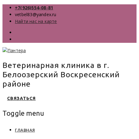
+7(926)554-08-81
vetbel83@yandex.ru
Найти нас на карте
Ветеринарная клиника в г.
Белоозерский Воскресенский
районе
СВЯЗАТЬСЯ
Toggle menu
Skip
ГЛАВНАЯ
to