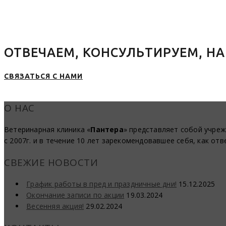
ОТВЕЧАЕМ, КОНСУЛЬТИРУЕМ, Н
СВЯЗАТЬСЯ С НАМИ
О НАС
Ветеринарная клиника «
Пантера
» представляет собой учре
с 2007г. и в течение 10 лет зарекомендовавшее себя, как от
СВЕЖИЕ НОВОСТИ
График работы в пред и праздничные дни!
15.12.2025
Окончание записи по акции
19.03.2024
Весенняя акция!
29.02.2024