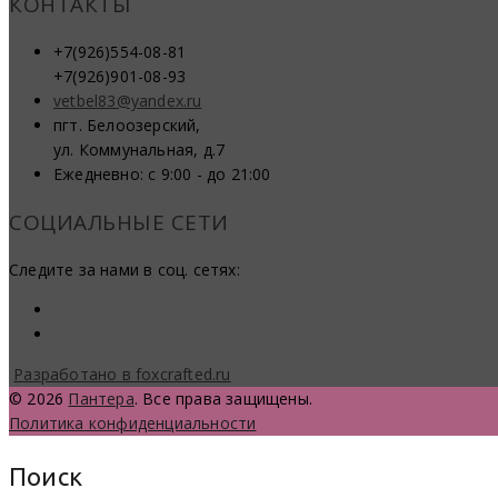
КОНТАКТЫ
+7(926)554-08-81
+7(926)901-08-93
vetbel83@yandex.ru
пгт. Белоозерский,
ул. Коммунальная, д.7
Ежедневно: с 9:00 - до 21:00
СОЦИАЛЬНЫЕ СЕТИ
Следите за нами в соц. сетях:
Разработано в foxcrafted.ru
© 2026
Пантера
. Все права защищены.
Политика конфиденциальности
Поиск