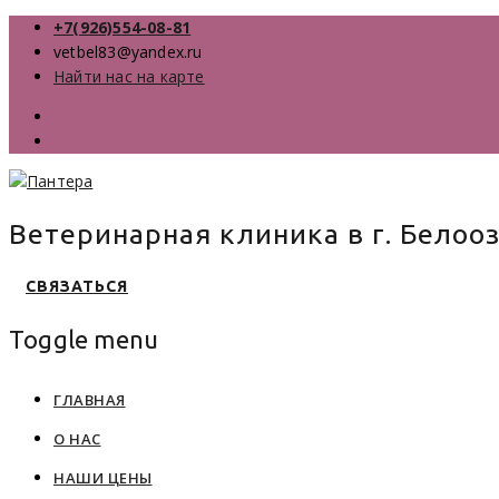
+7(926)554-08-81
vetbel83@yandex.ru
Найти нас на карте
Ветеринарная клиника в г. Белоо
СВЯЗАТЬСЯ
Toggle menu
Skip
ГЛАВНАЯ
to
О НАС
content
НАШИ ЦЕНЫ