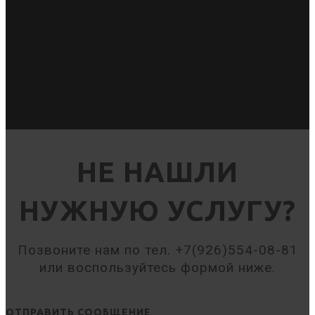
НЕ НАШЛИ
НУЖНУЮ УСЛУГУ?
Позвоните нам по тел. +7(926)554-08-81
или воспользуйтесь формой ниже.
ОТПРАВИТЬ СООБЩЕНИЕ