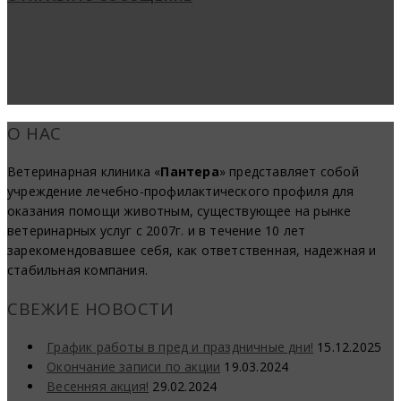
О НАС
Ветеринарная клиника «
Пантера
» представляет собой
учреждение лечебно-профилактического профиля для
оказания помощи животным, существующее на рынке
ветеринарных услуг с 2007г. и в течение 10 лет
зарекомендовавшее себя, как ответственная, надежная и
стабильная компания.
СВЕЖИЕ НОВОСТИ
График работы в пред и праздничные дни!
15.12.2025
Окончание записи по акции
19.03.2024
Весенняя акция!
29.02.2024