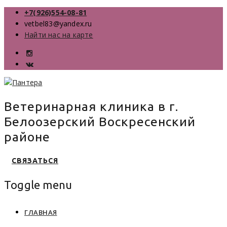
+7(926)554-08-81
vetbel83@yandex.ru
Найти нас на карте
Ветеринарная клиника в г.
Белоозерский Воскресенский
районе
СВЯЗАТЬСЯ
Toggle menu
Skip
ГЛАВНАЯ
to