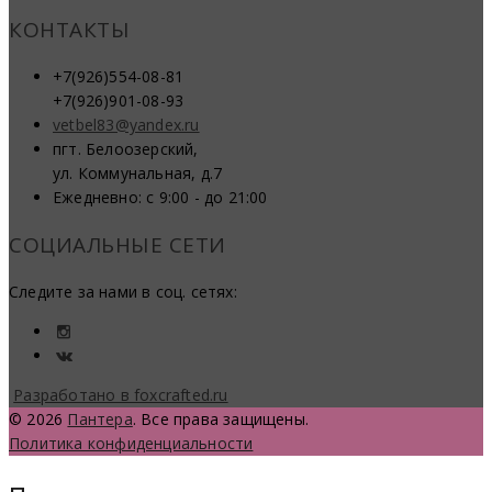
КОНТАКТЫ
+7(926)554-08-81
+7(926)901-08-93
vetbel83@yandex.ru
пгт. Белоозерский,
ул. Коммунальная, д.7
Ежедневно: с 9:00 - до 21:00
СОЦИАЛЬНЫЕ СЕТИ
Следите за нами в соц. сетях:
Разработано в foxcrafted.ru
© 2026
Пантера
. Все права защищены.
Политика конфиденциальности