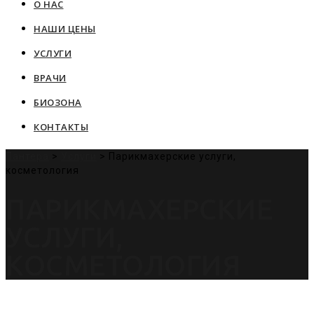
О НАС
content
НАШИ ЦЕНЫ
УСЛУГИ
ВРАЧИ
БИОЗОНА
КОНТАКТЫ
Пантера
>
Услуги
>
Парикмахерские услуги,
косметология
ПАРИКМАХЕРСКИЕ
УСЛУГИ,
КОСМЕТОЛОГИЯ