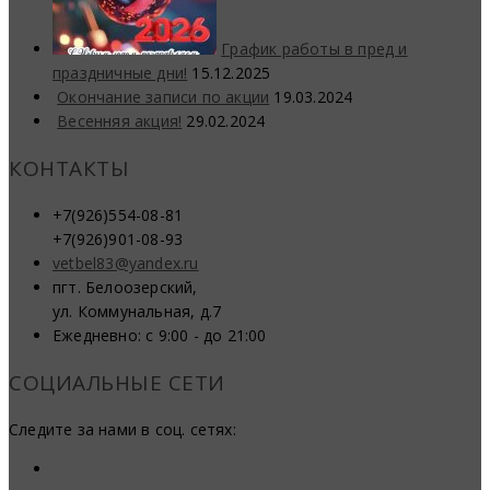
График работы в пред и
праздничные дни!
15.12.2025
Окончание записи по акции
19.03.2024
Весенняя акция!
29.02.2024
КОНТАКТЫ
+7(926)554-08-81
+7(926)901-08-93
vetbel83@yandex.ru
пгт. Белоозерский,
ул. Коммунальная, д.7
Ежедневно: с 9:00 - до 21:00
СОЦИАЛЬНЫЕ СЕТИ
Следите за нами в соц. сетях: