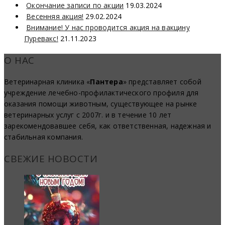
Окончание записи по акции
19.03.2024
Весенняя акция!
29.02.2024
Внимание! У нас проводится акция на вакцину
Пуревакс!
21.11.2023
О НАС
Ветеринарная клиника «
Пантера
» представляет собой
учреждение лечебно-профилактического профиля для
оказания помощи животным, существующее на рынке
ветеринарных услуг с 2007г. и в течение 10 лет
зарекомендовавшее себя, как ответственная, надежная и
стабильная компания.
СВЕЖИЕ НОВОСТИ