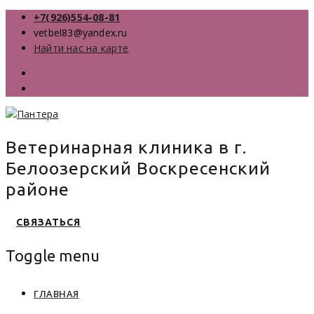
+7(926)554-08-81
vetbel83@yandex.ru
Найти нас на карте
Ветеринарная клиника в г.
Белоозерский Воскресенский
районе
СВЯЗАТЬСЯ
Toggle menu
Skip
ГЛАВНАЯ
to