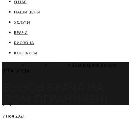
О НАС
content
НАШИ ЦЕНЫ
УСЛУГИ
ВРАЧИ
БИОЗОНА
КОНТАКТЫ
Пантера
>
Новости
>
Новости
>
Вызов врача на дом
ОГРАНИЧЕН!
ВЫЗОВ ВРАЧА НА
ДОМ ОГРАНИЧЕН!
7
Ноя
2021